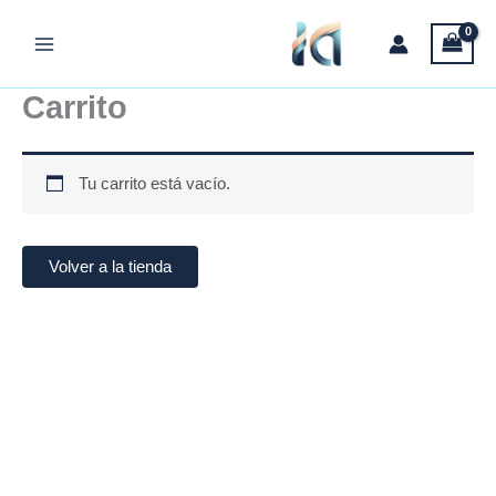
Ir
al
contenido
Carrito
Tu carrito está vacío.
Volver a la tienda